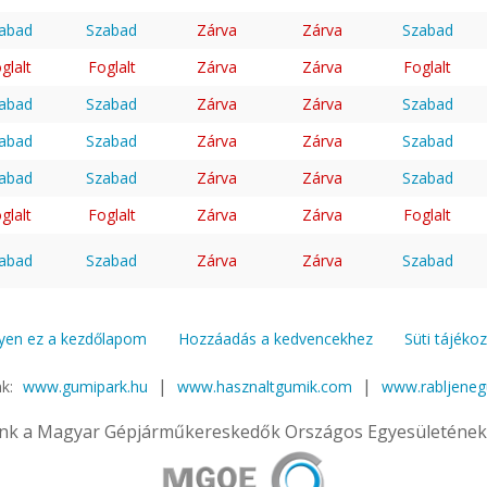
abad
Szabad
Zárva
Zárva
Szabad
glalt
Foglalt
Zárva
Zárva
Foglalt
abad
Szabad
Zárva
Zárva
Szabad
abad
Szabad
Zárva
Zárva
Szabad
abad
Szabad
Zárva
Zárva
Szabad
glalt
Foglalt
Zárva
Zárva
Foglalt
abad
Szabad
Zárva
Zárva
Szabad
yen ez a kezdőlapom
Hozzáadás a kedvencekhez
Süti tájéko
|
|
nk:
www.gumipark.hu
www.hasznaltgumik.com
www.rabljene
nk a Magyar Gépjárműkereskedők Országos Egyesületének 