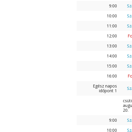
9:00
Sz
10:00
Sz
11:00
Sz
12:00
Fo
13:00
Sz
14:00
Sz
15:00
Sz
16:00
Fo
Egész napos
Sz
időpont 1
csüt
augu
20.
9:00
Sz
10:00
Sz