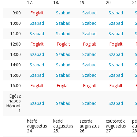
17.
18.
19.
20.
21
9:00
Foglalt
Szabad
Szabad
Szabad
10:00
Szabad
Szabad
Szabad
Szabad
11:00
Szabad
Szabad
Szabad
Szabad
12:00
Foglalt
Foglalt
Foglalt
Foglalt
13:00
Szabad
Szabad
Szabad
Szabad
14:00
Szabad
Szabad
Szabad
Szabad
15:00
Szabad
Szabad
Szabad
Szabad
16:00
Foglalt
Foglalt
Foglalt
Foglalt
Egész
napos
Szabad
Szabad
Szabad
Szabad
időpont
1
hétfő
kedd
szerda
csütörtök
pé
augusztus
augusztus
augusztus
augusztus
au
24.
25.
26.
27.
28