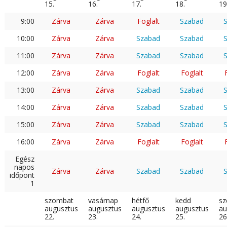
15.
16.
17.
18.
19
9:00
Zárva
Zárva
Foglalt
Szabad
10:00
Zárva
Zárva
Szabad
Szabad
11:00
Zárva
Zárva
Szabad
Szabad
12:00
Zárva
Zárva
Foglalt
Foglalt
13:00
Zárva
Zárva
Szabad
Szabad
14:00
Zárva
Zárva
Szabad
Szabad
15:00
Zárva
Zárva
Szabad
Szabad
16:00
Zárva
Zárva
Foglalt
Foglalt
Egész
napos
Zárva
Zárva
Szabad
Szabad
időpont
1
szombat
vasárnap
hétfő
kedd
sz
augusztus
augusztus
augusztus
augusztus
au
22.
23.
24.
25.
26