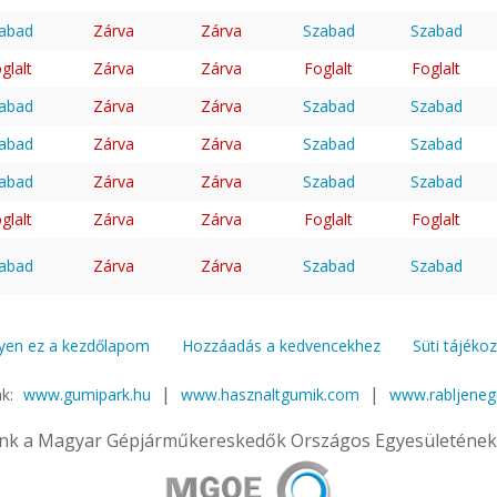
abad
Zárva
Zárva
Szabad
Szabad
glalt
Zárva
Zárva
Foglalt
Foglalt
abad
Zárva
Zárva
Szabad
Szabad
abad
Zárva
Zárva
Szabad
Szabad
abad
Zárva
Zárva
Szabad
Szabad
glalt
Zárva
Zárva
Foglalt
Foglalt
abad
Zárva
Zárva
Szabad
Szabad
yen ez a kezdőlapom
Hozzáadás a kedvencekhez
Süti tájéko
|
|
nk:
www.gumipark.hu
www.hasznaltgumik.com
www.rabljene
nk a Magyar Gépjárműkereskedők Országos Egyesületének 