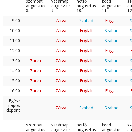
szombat
vasárnap
hétfő
kedd
sz
augusztus
augusztus
augusztus
augusztus
au
8.
9.
10.
11.
12
9:00
Zárva
Szabad
Foglalt
10:00
Zárva
Foglalt
Szabad
11:00
Zárva
Foglalt
Szabad
12:00
Zárva
Foglalt
Foglalt
13:00
Zárva
Zárva
Foglalt
Szabad
14:00
Zárva
Zárva
Foglalt
Szabad
15:00
Zárva
Zárva
Foglalt
Szabad
16:00
Zárva
Zárva
Foglalt
Foglalt
Egész
napos
Zárva
Szabad
Szabad
időpont
1
szombat
vasárnap
hétfő
kedd
sz
augusztus
augusztus
augusztus
augusztus
au