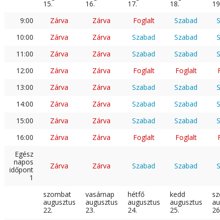
15.
16.
17.
18.
19
9:00
Zárva
Zárva
Foglalt
Szabad
10:00
Zárva
Zárva
Szabad
Szabad
11:00
Zárva
Zárva
Szabad
Szabad
12:00
Zárva
Zárva
Foglalt
Foglalt
13:00
Zárva
Zárva
Szabad
Szabad
14:00
Zárva
Zárva
Szabad
Szabad
15:00
Zárva
Zárva
Szabad
Szabad
16:00
Zárva
Zárva
Foglalt
Foglalt
Egész
napos
Zárva
Zárva
Szabad
Szabad
időpont
1
szombat
vasárnap
hétfő
kedd
sz
augusztus
augusztus
augusztus
augusztus
au
22.
23.
24.
25.
26