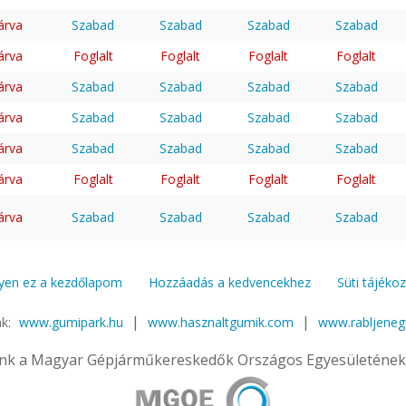
árva
Szabad
Szabad
Szabad
Szabad
árva
Foglalt
Foglalt
Foglalt
Foglalt
árva
Szabad
Szabad
Szabad
Szabad
árva
Szabad
Szabad
Szabad
Szabad
árva
Szabad
Szabad
Szabad
Szabad
árva
Foglalt
Foglalt
Foglalt
Foglalt
árva
Szabad
Szabad
Szabad
Szabad
yen ez a kezdőlapom
Hozzáadás a kedvencekhez
Süti tájéko
|
|
nk:
www.gumipark.hu
www.hasznaltgumik.com
www.rabljene
nk a Magyar Gépjárműkereskedők Országos Egyesületének 