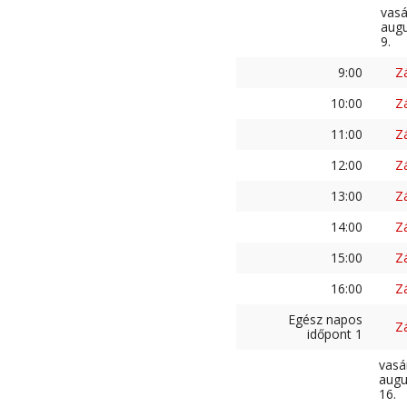
vas
aug
9.
9:00
Z
10:00
Z
11:00
Z
12:00
Z
13:00
Z
14:00
Z
15:00
Z
16:00
Z
Egész napos
Z
időpont 1
vasá
augu
16.