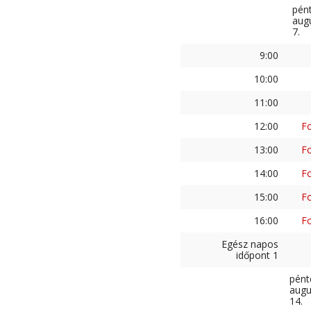
pén
aug
7.
9:00
10:00
11:00
12:00
Fo
13:00
Fo
14:00
Fo
15:00
Fo
16:00
Fo
Egész napos
időpont 1
pént
augu
14.