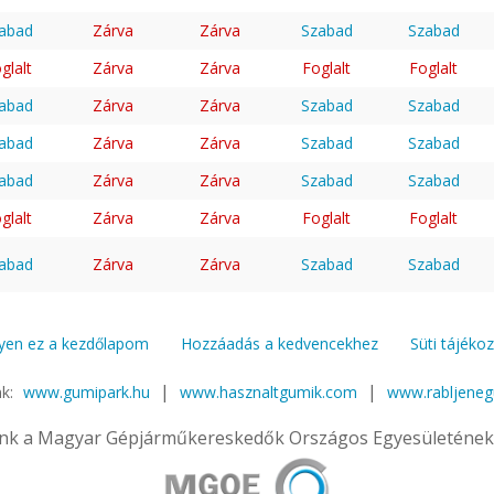
abad
Zárva
Zárva
Szabad
Szabad
glalt
Zárva
Zárva
Foglalt
Foglalt
abad
Zárva
Zárva
Szabad
Szabad
abad
Zárva
Zárva
Szabad
Szabad
abad
Zárva
Zárva
Szabad
Szabad
glalt
Zárva
Zárva
Foglalt
Foglalt
abad
Zárva
Zárva
Szabad
Szabad
yen ez a kezdőlapom
Hozzáadás a kedvencekhez
Süti tájéko
|
|
nk:
www.gumipark.hu
www.hasznaltgumik.com
www.rabljene
nk a Magyar Gépjárműkereskedők Országos Egyesületének 