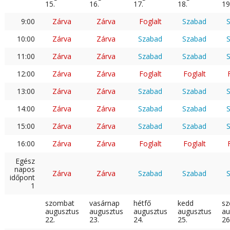
15.
16.
17.
18.
19
9:00
Zárva
Zárva
Foglalt
Szabad
10:00
Zárva
Zárva
Szabad
Szabad
11:00
Zárva
Zárva
Szabad
Szabad
12:00
Zárva
Zárva
Foglalt
Foglalt
13:00
Zárva
Zárva
Szabad
Szabad
14:00
Zárva
Zárva
Szabad
Szabad
15:00
Zárva
Zárva
Szabad
Szabad
16:00
Zárva
Zárva
Foglalt
Foglalt
Egész
napos
Zárva
Zárva
Szabad
Szabad
időpont
1
szombat
vasárnap
hétfő
kedd
sz
augusztus
augusztus
augusztus
augusztus
au
22.
23.
24.
25.
26