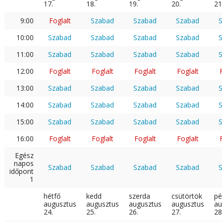
17.
18.
19.
20.
21
9:00
Foglalt
Szabad
Szabad
Szabad
10:00
Szabad
Szabad
Szabad
Szabad
11:00
Szabad
Szabad
Szabad
Szabad
12:00
Foglalt
Foglalt
Foglalt
Foglalt
13:00
Szabad
Szabad
Szabad
Szabad
14:00
Szabad
Szabad
Szabad
Szabad
15:00
Szabad
Szabad
Szabad
Szabad
16:00
Foglalt
Foglalt
Foglalt
Foglalt
Egész
napos
Szabad
Szabad
Szabad
Szabad
időpont
1
hétfő
kedd
szerda
csütörtök
pé
augusztus
augusztus
augusztus
augusztus
au
24.
25.
26.
27.
28