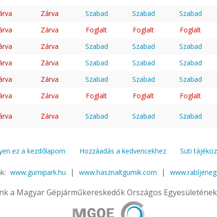
árva
Zárva
Szabad
Szabad
Szabad
árva
Zárva
Foglalt
Foglalt
Foglalt
árva
Zárva
Szabad
Szabad
Szabad
árva
Zárva
Szabad
Szabad
Szabad
árva
Zárva
Szabad
Szabad
Szabad
árva
Zárva
Foglalt
Foglalt
Foglalt
árva
Zárva
Szabad
Szabad
Szabad
yen ez a kezdőlapom
Hozzáadás a kedvencekhez
Süti tájéko
|
|
nk:
www.gumipark.hu
www.hasznaltgumik.com
www.rabljene
nk a Magyar Gépjárműkereskedők Országos Egyesületének 