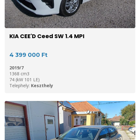
KIA CEE'D Ceed SW 1.4 MPI
4 399 000 Ft
2019/7
1368 cm3
74 (kW 101 LE)
Telephely:
Keszthely