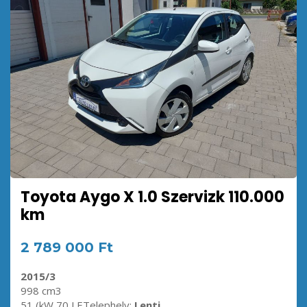
Toyota Aygo X 1.0 Szervizk 110.000
km
2 789 000 Ft
2015/3
998 cm3
51 (kW 70 LETelephely:
Lenti