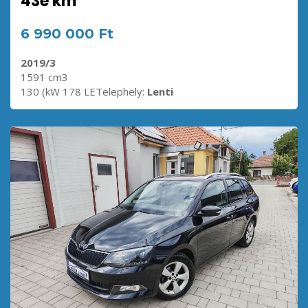
43e km
6 990 000 Ft
2019/3
1591 cm3
130 (kW 178 LETelephely:
Lenti