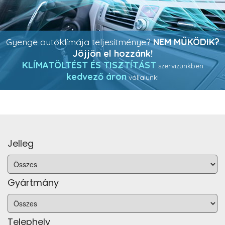
Gyenge autóklímája teljesítménye?
NEM MŰKÖDIK?
Jöjjön el hozzánk!
KLÍMATÖLTÉST ÉS TISZTÍTÁST
szervizünkben
kedvező áron
vállalunk!
Jelleg
Gyártmány
Telephely