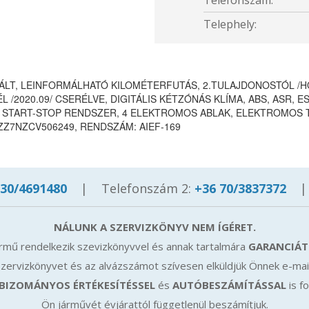
Telefonszám:
Telephely:
LT, LEINFORMÁLHATÓ KILOMÉTERFUTÁS, 2.TULAJDONOSTÓL /HÖ
 /2020.09/ CSERÉLVE, DIGITÁLIS KÉTZÓNÁS KLÍMA, ABS, ASR, E
 START-STOP RENDSZER, 4 ELEKTROMOS ABLAK, ELEKTROMOS 
ZZZ7NZCV506249, RENDSZÁM: AIEF-169
 30/4691480
|
Telefonszám 2:
+36 70/3837372
|
NÁLUNK A SZERVIZKÖNYV NEM ÍGÉRET.
ármű rendelkezik szevizkönyvvel és annak tartalmára
GARANCIÁT
zervizkönyvet és az alvázszámot szívesen elküldjük Önnek e-mai
BIZOMÁNYOS ÉRTÉKESÍTÉSSEL
és
AUTÓBESZÁMÍTÁSSAL
is f
Ön járművét évjárattól függetlenül beszámítjuk.