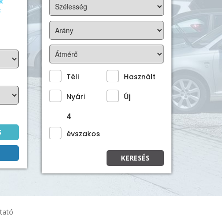
k
t
Téli
Használt
Nyári
Új
4
S
évszakos
KERESÉS
ztató