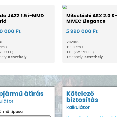
da JAZZ 1.5 i-MMD
Mitsubishi ASX 2.0 S
rid
MIVEC Elegance
90 000 Ft
5 990 000 Ft
6
2020/6
 cm3
1998 cm3
W 99 LE)
110 (kW 151 LE)
hely:
Keszthely
Telephely:
Keszthely
pjármű átírás
Kötelező
biztosítás
ulátor
kalkulátor
ármű típusa