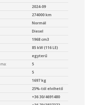
2024-09
274000 km
Normál
Diesel
1968 cm3
85 kW (116 LE)
egyterű
áma:
5
5
1697 kg
25%-tól elvihető
+36 30/4691480