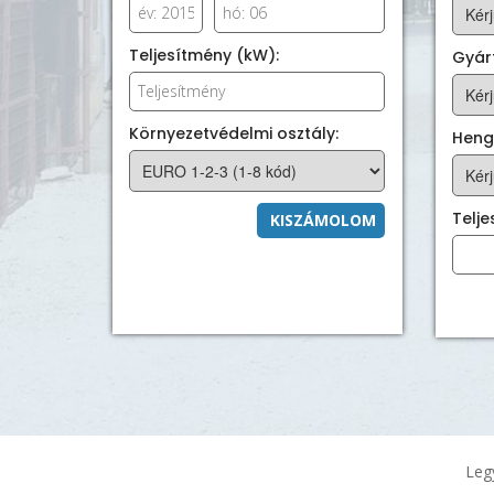
Teljesítmény (kW):
Gyárt
Környezetvédelmi osztály:
Heng
Telj
KISZÁMOLOM
Leg