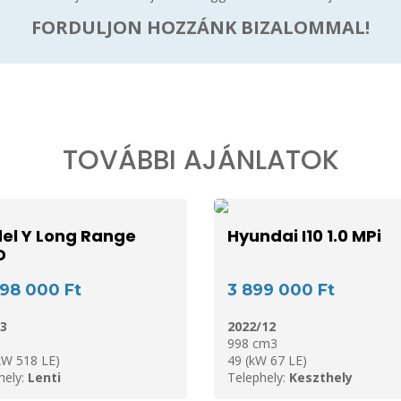
FORDULJON HOZZÁNK BIZALOMMAL!
TOVÁBBI AJÁNLATOK
el Y Long Range
Hyundai I10 1.0 MPi
D
998 000 Ft
3 899 000 Ft
3
2022/12
998 cm3
kW 518 LE)
49 (kW 67 LE)
hely:
Lenti
Telephely:
Keszthely