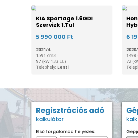
KIA Sportage 1.6GDI
Hon
Szervizk 1.Tul
Hyb
5 990 000 Ft
6 1
2021/4
2020/
1591 cm3
1498
97 (kW 133 LE)
72 (k
Telephely:
Lenti
Telep
Regisztrációs adó
Gé
kalkulátor
kalk
Első forgalomba helyezés:
Gépj