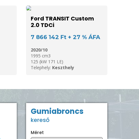
-
Ford TRANSIT Custom
2.0 TDCi
7 866 142 Ft + 27 % ÁFA
2020/10
1995 cm3
125 (kW 171 LE)
Telephely:
Keszthely
Gumiabroncs
kereső
Méret