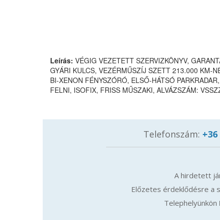
Leírás:
VÉGIG VEZETETT SZERVIZKÖNYV, GARANTÁ
GYÁRI KULCS, VEZÉRMŰSZÍJ SZETT 213.000 KM-NÉL
BI-XENON FÉNYSZÓRÓ, ELSŐ-HÁTSÓ PARKRADAR,
FELNI, ISOFIX, FRISS MŰSZAKI, ALVÁZSZÁM: VSS
Telefonszám:
+36
A hirdetett j
Előzetes érdeklődésre a s
Telephelyünkön