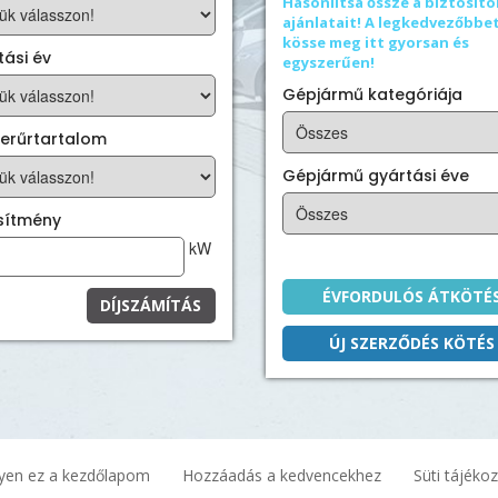
Hasonlítsa őssze a biztosító
ajánlatait! A legkedvezőbbe
kösse meg itt gyorsan és
ási év
egyszerűen!
Gépjármű kategóriája
erűrtartalom
Gépjármű gyártási éve
esítmény
kW
ÉVFORDULÓS ÁTKÖTÉ
DÍJSZÁMÍTÁS
ÚJ SZERZŐDÉS KÖTÉS
yen ez a kezdőlapom
Hozzáadás a kedvencekhez
Süti tájéko