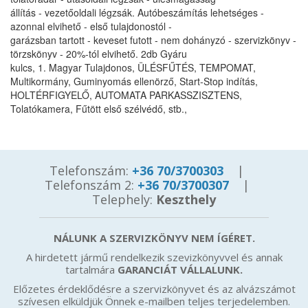
állítás - vezetőoldali légzsák. Autóbeszámítás lehetséges -
azonnal elvihető - első tulajdonostól -
garázsban tartott - keveset futott - nem dohányzó - szervizkönyv -
törzskönyv - 20%-tól elvihető. 2db Gyáru
kulcs, 1. Magyar Tulajdonos, ÜLÉSFŰTÉS, TEMPOMAT,
Multikormány, Guminyomás ellenörző, Start-Stop indítás,
HOLTÉRFIGYELŐ, AUTOMATA PARKASSZISZTENS,
Tolatókamera, Fűtött első szélvédő, stb.,
Telefonszám:
+36 70/3700303
|
Telefonszám 2:
+36 70/3700307
|
Telephely:
Keszthely
NÁLUNK A SZERVIZKÖNYV NEM ÍGÉRET.
A hirdetett jármű rendelkezik szevizkönyvvel és annak
tartalmára
GARANCIÁT VÁLLALUNK.
Előzetes érdeklődésre a szervizkönyvet és az alvázszámot
szívesen elküldjük Önnek e-mailben teljes terjedelemben.