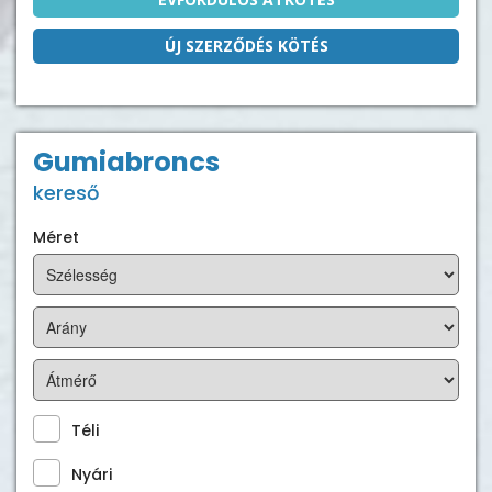
ÚJ SZERZŐDÉS KÖTÉS
Gumiabroncs
kereső
Méret
Téli
Nyári