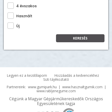
4 évszakos
Használt
Új
KERESÉS
Legyen ez a kezdőlapom
Hozzáadás a kedvencekhez
Süti tájékoztató
|
|
Partnereink:
www.gumipark.hu
www.hasznaltgumik.com
www.rabljenegume.com
Cégünk a Magyar Gépjárműkereskedők Országos
Egyesületének tagja