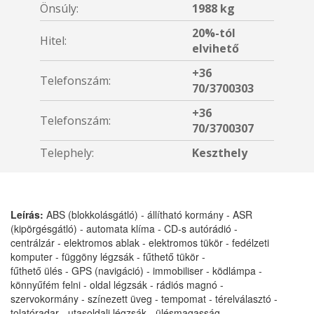
Önsúly:
1988 kg
20%-tól
Hitel:
elvihető
+36
Telefonszám:
70/3700303
+36
Telefonszám:
70/3700307
Telephely:
Keszthely
Leírás:
ABS (blokkolásgátló) - állítható kormány - ASR
(kipörgésgátló) - automata klíma - CD-s autórádió -
centrálzár - elektromos ablak - elektromos tükör - fedélzeti
komputer - függöny légzsák - fűthető tükör -
fűthető ülés - GPS (navigáció) - immobiliser - ködlámpa -
könnyűfém felni - oldal légzsák - rádiós magnó -
szervokormány - színezett üveg - tempomat - térelválasztó -
tolatóradar - utasoldali légzsák - ülésmagasság