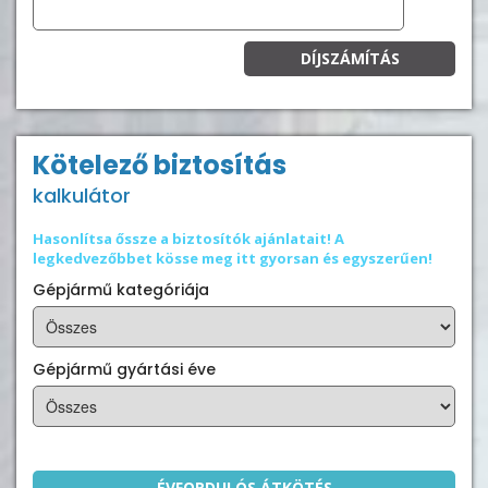
DÍJSZÁMÍTÁS
Kötelező biztosítás
kalkulátor
Hasonlítsa őssze a biztosítók ajánlatait! A
legkedvezőbbet kösse meg itt gyorsan és egyszerűen!
Gépjármű kategóriája
Gépjármű gyártási éve
ÉVFORDULÓS ÁTKÖTÉS